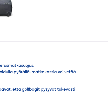
perusmatkasuojus.
oidulla pyörällä, matkakassia voi vetää
aavat, että golfbägit pysyvät tukevasti