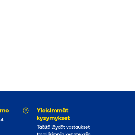
muunnelma.
Voit
tehdä
valinnat
tuotteen
sivulla.
aamo
Yleisimmät
kysymykset
at
Täältä löydät vastaukset
tavallisimpiin kysymyksiin