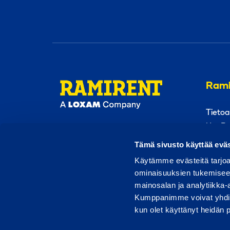
Rami
Tietoa
Ura Ra
Tämä sivusto käyttää eväs
Käytämme evästeitä tarjoa
ominaisuuksien tukemisee
mainosalan ja analytiikka-
© RamiKlubi
Käyttöehdot
Tietosuoja
R
Kumppanimme voivat yhdistää 
kun olet käyttänyt heidän 