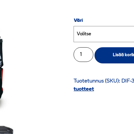
Väri
BIG
Lisää korii
MAX
Atlantis
S-
Tuotetunnus (SKU):
DIF-
matkasuoja
tuotteet
määrä