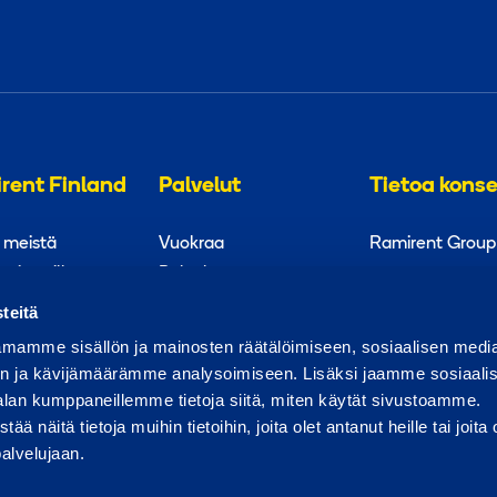
rent Finland
Palvelut
Tietoa konse
 meistä
Vuokraa
Ramirent Group
mirentillä
Palvelut
Koulutukset
teitä
mamme sisällön ja mainosten räätälöimiseen, sosiaalisen medi
n ja kävijämäärämme analysoimiseen. Lisäksi jaamme sosiaali
alan kumppaneillemme tietoja siitä, miten käytät sivustoamme.
aportoi väärinkäytöksestä
Raportoi tietoturvaongelmasta
näitä tietoja muihin tietoihin, joita olet antanut heille tai joita 
palvelujaan.