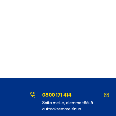
0800 171 414
Soita meille, olemme täällä
auttaaksemme sinua