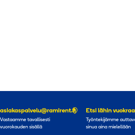
asiakaspalvelu@ramirent.fi
Etsi lähin vuokr
Vastaamme tavallisesti
Työntekijämme auttav
vuorokauden sisällä
sinua aina mielellään