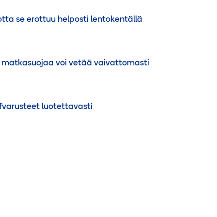
otta se erottuu helposti lentokentällä
S matkasuojaa voi vetää vaivattomasti
varusteet luotettavasti