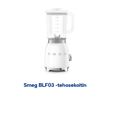
Smeg BLF03 -tehosekoitin
Tällä
tuotteella
on
useampi