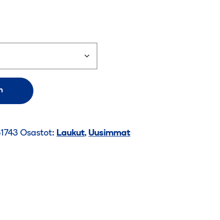
n
31743
Osastot:
Laukut
,
Uusimmat