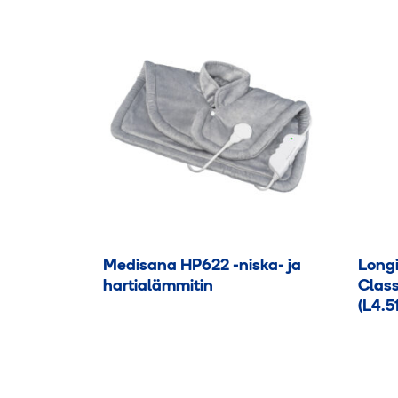
Medisana HP622 -niska- ja
Long
hartialämmitin
Class
(L4.51