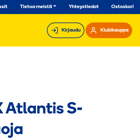
ssit
Tietoa meistä
Yhteystiedot
Ostoskori
Kirjaudu
Klubikauppa
Atlantis S-
oja