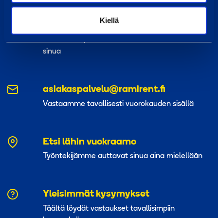
Kiellä
0800 171 414
Soita meille, olemme täällä auttaaksemme
sinua
asiakaspalvelu@ramirent.fi
Vastaamme tavallisesti vuorokauden sisällä
Etsi lähin vuokraamo
Työntekijämme auttavat sinua aina mielellään
Yleisimmät kysymykset
Täältä löydät vastaukset tavallisimpiin