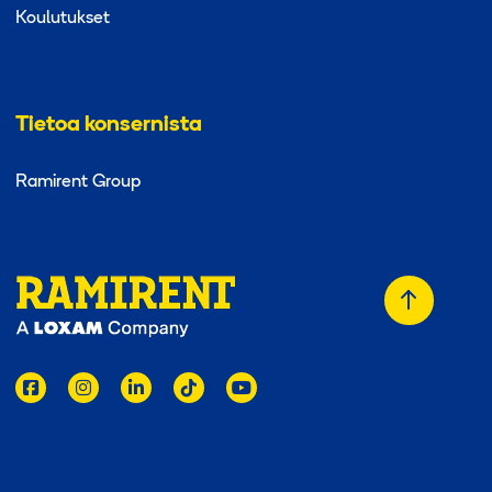
Koulutukset
Tietoa konsernista
Ramirent Group
Takaisin a