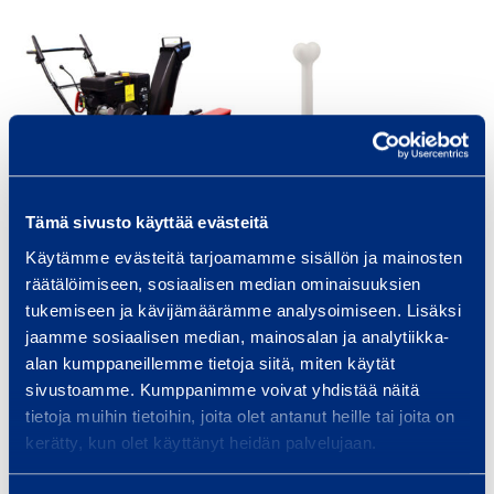
Tämä sivusto käyttää evästeitä
Käytämme evästeitä tarjoamamme sisällön ja mainosten
Lumilinko Matrix 720
Alessi Lupita
räätälöimiseen, sosiaalisen median ominaisuuksien
mm
koiranruokakuppi
tukemiseen ja kävijämäärämme analysoimiseen. Lisäksi
jaamme sosiaalisen median, mainosalan ja analytiikka-
alan kumppaneillemme tietoja siitä, miten käytät
sivustoamme. Kumppanimme voivat yhdistää näitä
tietoja muihin tietoihin, joita olet antanut heille tai joita on
kerätty, kun olet käyttänyt heidän palvelujaan.