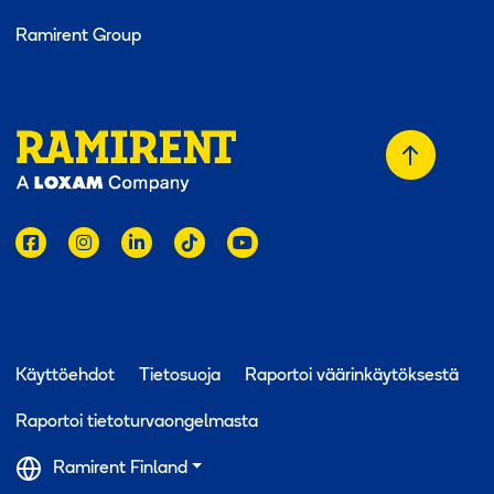
Ramirent Group
Takaisin a
Käyttöehdot
Tietosuoja
Raportoi väärinkäytöksestä
Raportoi tietoturvaongelmasta
Ramirent Finland