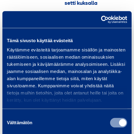
setti kuksalla
Tällä
tuotteella
on
useampi
Tämä sivusto käyttää evästeitä
muunnelma.
Käytämme evästeitä tarjoamamme sisällön ja mainosten
Voit
räätälöimiseen, sosiaalisen median ominaisuuksien
tehdä
tukemiseen ja kävijämäärämme analysoimiseen. Lisäksi
valinnat
jaamme sosiaalisen median, mainosalan ja analytiikka-
tuotteen
alan kumppaneillemme tietoja siitä, miten käytät
sivulla.
sivustoamme. Kumppanimme voivat yhdistää näitä
tietoja muihin tietoihin, joita olet antanut heille tai joita on
Marttiini Special-puukko
Mil-Tec Black Ranger-
kerätty, kun olet käyttänyt heidän palvelujaan.
rinkka
Tällä
Suostumuksen
tuotteella
Välttämätön
valinta
on