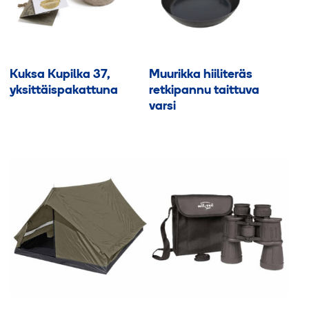
valinnat
tuotteen
sivulla.
Kuksa Kupilka 37,
Muurikka hiiliteräs
yksittäispakattuna
retkipannu taittuva
varsi
Tällä
tuotteella
on
useampi
muunnelma.
Voit
tehdä
valinnat
tuotteen
sivulla.