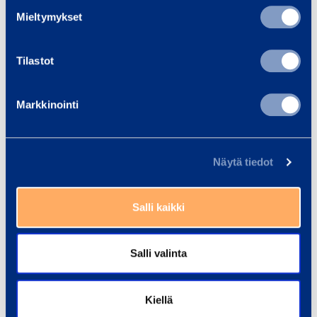
useampi
Mieltymykset
muunnelma.
Voit
Tilastot
tehdä
valinnat
tuotteen
Markkinointi
sivulla.
Muurikka Leiskupannu
Muurikka
Näytä tiedot
suojapussissa
Retkipannusetti
Salli kaikki
Salli valinta
Kiellä