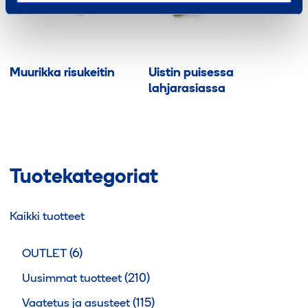
Muurikka risukeitin
Uistin puisessa
lahjarasiassa
Tuotekategoriat
Kaikki tuotteet
6
6
OUTLET
t
2
210
Uusimmat tuotteet
u
1
1
115
Vaatetus ja asusteet