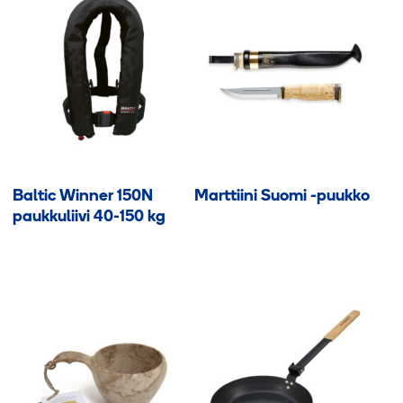
Baltic Winner 150N
Marttiini Suomi -puukko
paukkuliivi 40-150 kg
Tällä
tuotteella
on
useampi
muunnelma.
Voit
tehdä