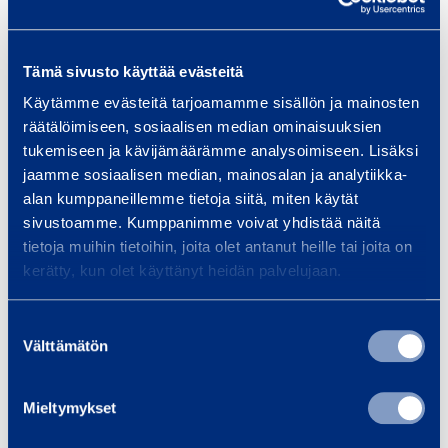
Sairanen Kuutamo
Iittala Nappula -
lamppu
kynttilänjalka, 183mm
Tämä sivusto käyttää evästeitä
Käytämme evästeitä tarjoamamme sisällön ja mainosten
räätälöimiseen, sosiaalisen median ominaisuuksien
tukemiseen ja kävijämäärämme analysoimiseen. Lisäksi
jaamme sosiaalisen median, mainosalan ja analytiikka-
alan kumppaneillemme tietoja siitä, miten käytät
sivustoamme. Kumppanimme voivat yhdistää näitä
tietoja muihin tietoihin, joita olet antanut heille tai joita on
kerätty, kun olet käyttänyt heidän palvelujaan.
Suostumuksen
Välttämätön
valinta
Namaste Dreams
Mieltymykset
torkkupeitto
Tällä