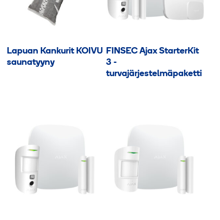
valinnat
valinnat
tuotteen
tuotteen
sivulla.
sivulla.
Lapuan Kankurit KOIVU
FINSEC Ajax StarterKit
saunatyyny
3 -
turvajärjestelmäpaketti