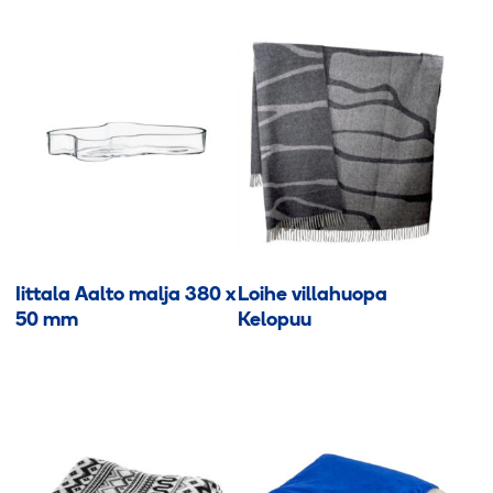
tuotteella
on
useampi
muunnelma.
Voit
tehdä
valinnat
tuotteen
sivulla.
Iittala Aalto malja 380 x
Loihe villahuopa
50 mm
Kelopuu
Tällä
tuotteella
on
useampi
muunnelma.