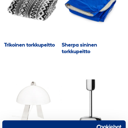
Voit
tehdä
valinnat
tuotteen
sivulla.
Trikoinen torkkupeitto
Sherpa sininen
torkkupeitto