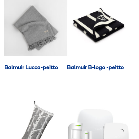
Balmuir Lucca-peitto
Balmuir B-logo -peitto
Tällä
Tällä
tuotteella
tuotteella
on
on
useampi
useampi
muunnelma.
muunnelma.
Voit
Voit
tehdä
tehdä